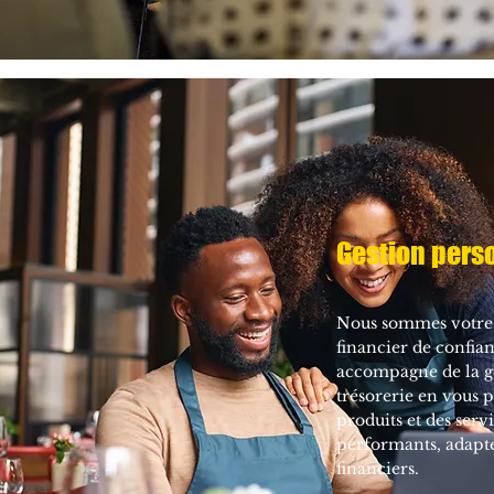
Gestion pers
Nous sommes votre 
financier de confia
accompagne de la ge
trésorerie en vous 
produits et des serv
performants, adapté
financiers.