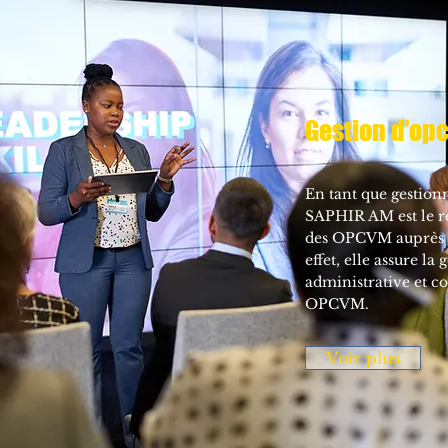
Gestion d’op
En tant que gestio
SAPHIR AM est le re
des OPCVM auprès de
effet, elle assure la
administrative et c
OPCVM.
Voir plus