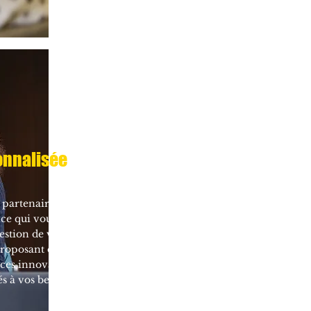
onnalisée
partenaire
nce qui vous
stion de votre
proposant des
ices innovants,
s à vos besoins