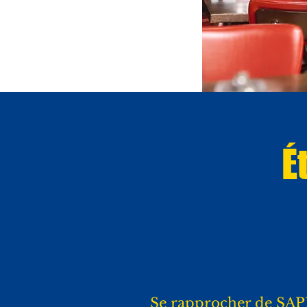
É
Se rapprocher de SA