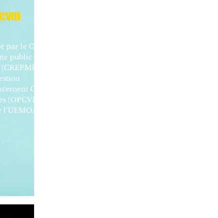
pcvm
e par le Conseil
ne public et des
s (CREPMF)
estion
acement Collectif
res (OPCVM) sur le
de l’UEMOA.