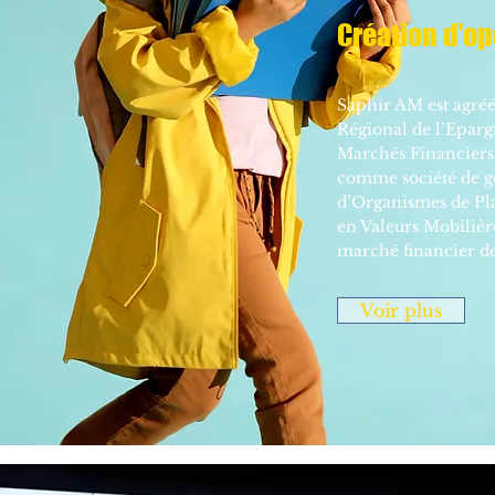
Création d’o
Saphir AM est agréé
Régional de l’Eparg
Marchés Financier
comme société de g
d’Organismes de Pl
en Valeurs Mobiliè
marché financier 
Voir plus