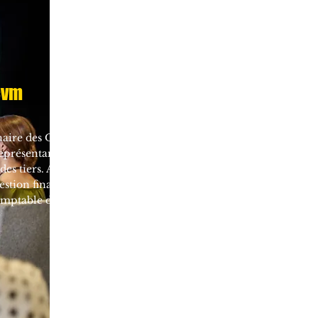
cvm
nnaire des OPCVM,
présentant légal
s tiers. A cet
 gestion financière
omptable desdits