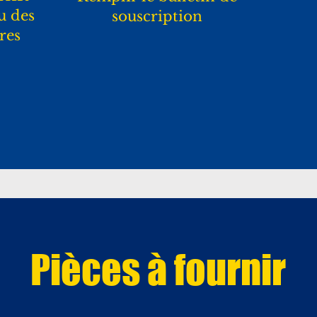
u des
souscription
ires
Pièces à fournir